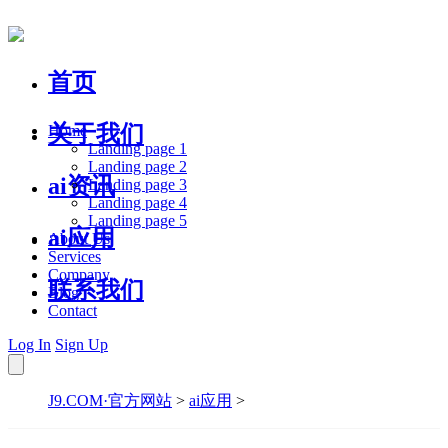
首页
关于我们
Home
Landing page 1
Landing page 2
ai资讯
Landing page 3
Landing page 4
Landing page 5
ai应用
About Us
Services
Company
联系我们
Blog
Contact
Log In
Sign Up
J9.COM·官方网站
>
ai应用
>