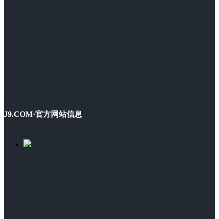
J9.COM·官方网站信息