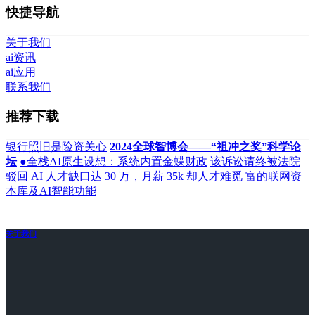
快捷导航
关于我们
ai资讯
ai应用
联系我们
推荐下载
银行照旧是险资关心
2024全球智博会——“祖冲之奖”科学论
坛
●全栈AI原生设想：系统内置金蝶财政
该诉讼请终被法院
驳回
AI 人才缺口达 30 万，月薪 35k 却人才难觅
富的联网资
本库及AI智能功能
关于我们