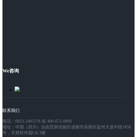
We咨询
联系我们
电话：0833-2495578 或 400-672-0899
地址：中国（四川）自由贸易试验区成都市高新区益州大道中段1858
号，天府软件园G8-3楼