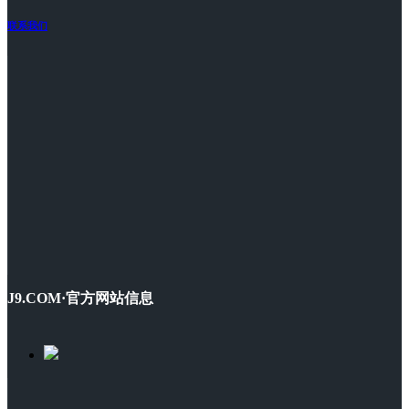
联系我们
J9.COM·官方网站信息