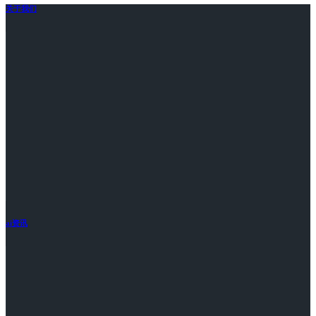
关于我们
ai资讯