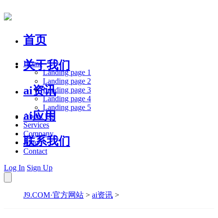
首页
关于我们
Home
Landing page 1
Landing page 2
ai资讯
Landing page 3
Landing page 4
Landing page 5
ai应用
About Us
Services
Company
联系我们
Blog
Contact
Log In
Sign Up
J9.COM·官方网站
>
ai资讯
>