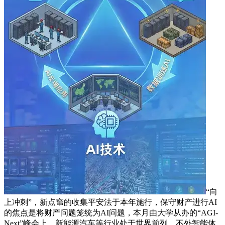
“向
上冲刺”，新点窜的收集平安法于本年施行，保守财产进行AI
的焦点是将财产问题笼统为AI问题，本月由大学从办的“AGI-
Next”峰会上，新能源汽车等行业处于世界前列。不外智能体