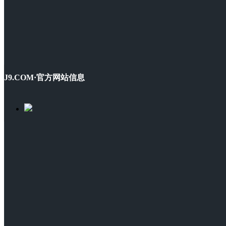
J9.COM·官方网站信息