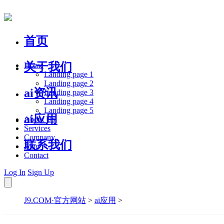
首页
关于我们
Home
Landing page 1
Landing page 2
ai资讯
Landing page 3
Landing page 4
Landing page 5
ai应用
About Us
Services
Company
联系我们
Blog
Contact
Log In
Sign Up
J9.COM·官方网站
>
ai应用
>