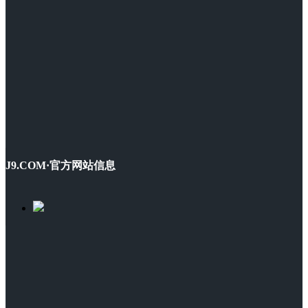
J9.COM·官方网站信息