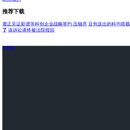
推荐下载
龚正见证影谱等科创企业战略签约 压轴亮
豆包送出的科均搭载
了
该诉讼请终被法院驳回
关于我们