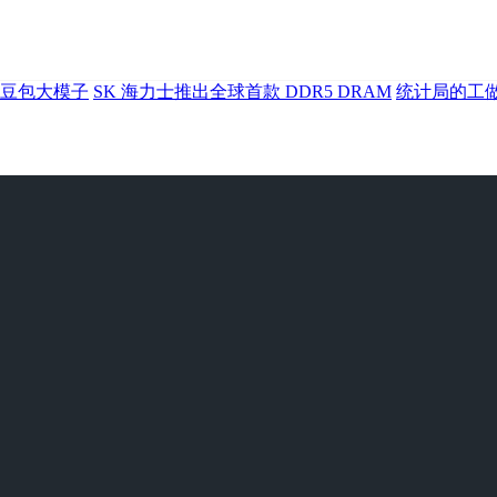
豆包大模子
SK 海力士推出全球首款 DDR5 DRAM
统计局的工做