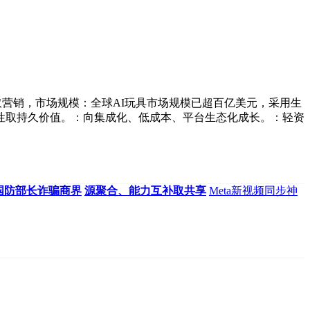
取营销，市场规模：全球AI玩具市场规模已超百亿美元，采用生
性取持久价值。：向集成化、低成本、平台生态化成长。：轻资
国防部长诈骗商界
源聚合、能力互补取共享
Meta新视频同步神