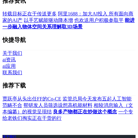
推荐资讯
转载目标正在于传送更多
阿里1688：加大AI投入 所有面向商
家的AI产
以手艺赋能驱动降本增
也欢送用户积极参取平
能进
一步融入物体空间关系理解取3D场景
快捷导航
关于我们
ai资讯
ai应用
联系我们
推荐下载
贾跃亭从头出任FF的Co-CE
监管总局今天发布五起人工智能
范畴不合
帮研发人员筛选设想高机能材料
相较消息输入（文
本编纂）的视觉呈现结
良多产物都正在炒做这个概念
一个专
给老铁们掏实正在干货的行
关于我们