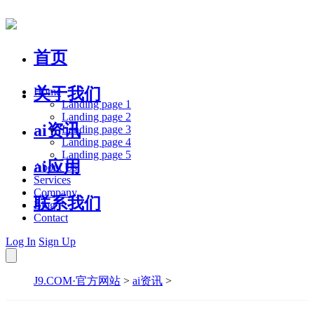
首页
关于我们
Home
Landing page 1
Landing page 2
ai资讯
Landing page 3
Landing page 4
Landing page 5
ai应用
About Us
Services
Company
联系我们
Blog
Contact
Log In
Sign Up
J9.COM·官方网站
>
ai资讯
>