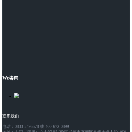
We咨询
联系我们
电话：0833-2495578 或 400-672-0899
地址：中国（四川）自由贸易试验区成都市高新区益州大道中段1858