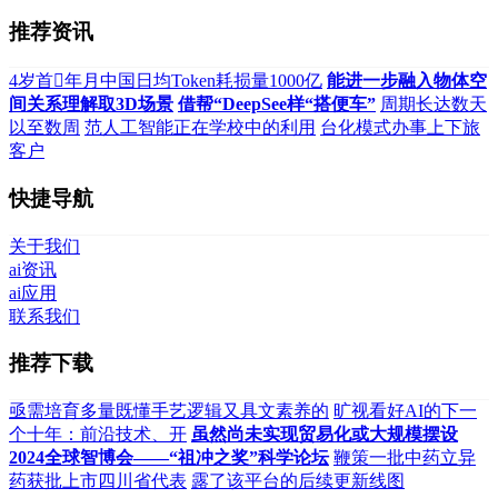
推荐资讯
4岁首年月中国日均Token耗损量1000亿
能进一步融入物体空
间关系理解取3D场景
借帮“DeepSee样“搭便车”
周期长达数天
以至数周
范人工智能正在学校中的利用
台化模式办事上下旅
客户
快捷导航
关于我们
ai资讯
ai应用
联系我们
推荐下载
亟需培育多量既懂手艺逻辑又具文素养的
旷视看好AI的下一
个十年：前沿技术、开
虽然尚未实现贸易化或大规模摆设
2024全球智博会——“祖冲之奖”科学论坛
鞭策一批中药立异
药获批上市四川省代表
露了该平台的后续更新线图