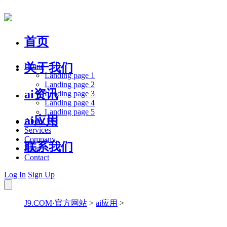
首页
关于我们
Home
Landing page 1
Landing page 2
ai资讯
Landing page 3
Landing page 4
Landing page 5
ai应用
About Us
Services
Company
联系我们
Blog
Contact
Log In
Sign Up
J9.COM·官方网站
>
ai应用
>